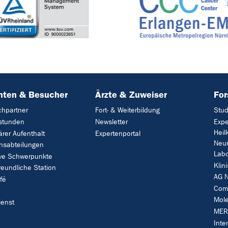
nten & Besucher
Ärzte & Zuweiser
Fo
chpartner
Fort- & Weiterbildung
Stud
stunden
Newsletter
Expe
Heil
ärer Aufenthalt
Expertenportal
Neur
nsabteilungen
Labo
ive Schwerpunkte
Klin
reundliche Station
AG N
fé
Comp
Mole
ienst
MER
Inte