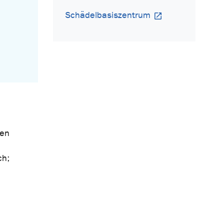
Schädelbasiszentrum
pen
ch;