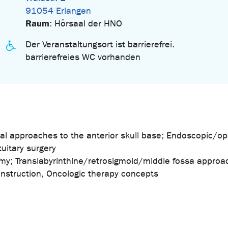
91054 Erlangen
Raum
: Hörsaal der HNO
Der Veranstaltungsort ist barrierefrei.
barrierefreies WC vorhanden
ial approaches to the anterior skull base; Endoscopic/o
tuitary surgery
omy; Translabyrinthine/retrosigmoid/middle fossa approa
nstruction, Oncologic therapy concepts