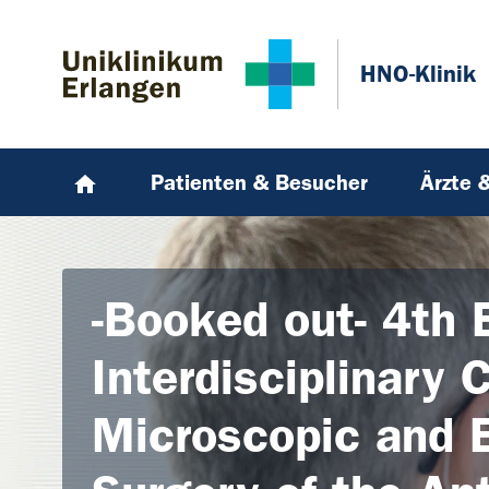
Zum Hauptinhalt springen
Skip to page footer
HNO-Klinik
Patienten & Besucher
Ärzte 
-Booked out- 4th 
Interdisciplinary 
Microscopic and 