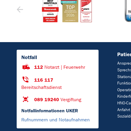
Patie
Notfall
Anspre
112
Notarzt | Feuerwehr
Sprech
Station
116 117
Funktio
Bereitschaftsdienst
Operat
Kinderf
089 19240
Vergiftung
HNO-Ca
Anfahrt
Notfallinformationen UKER
Soziald
Rufnummern und Notaufnahmen