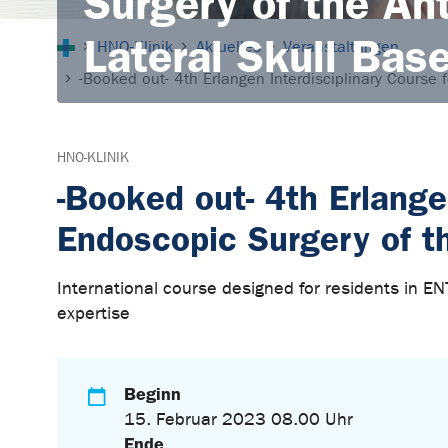
Surgery of the Ant
Sie sind hier:
Lateral Skull Bas
HNO-Klinik
Aktuelles
Veranstaltungen
-Booked out- 4th Erlangen Interdisciplinary Course 
HNO-KLINIK
-Booked out- 4th Erlange
Endoscopic Surgery of th
International course designed for residents in E
expertise
Beginn
15. Februar 2023 08.00 Uhr
Ende