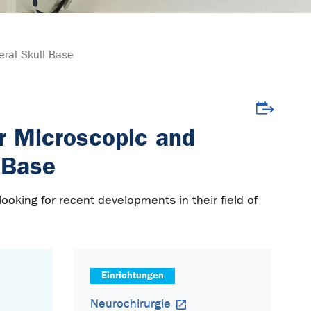
eral Skull Base
Veranstalt
or Microscopic and
 Base
oking for recent developments in their field of
Einrichtungen
Neurochirurgie