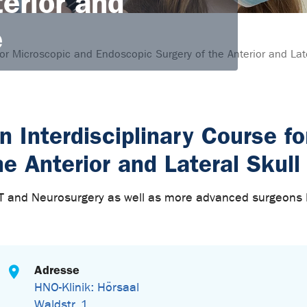
erior and
e
for Microscopic and Endoscopic Surgery of the Anterior and Lat
n Interdisciplinary Course f
e Anterior and Lateral Skull
NT and Neurosurgery as well as more advanced surgeons lo
Adresse
HNO-Klinik: Hörsaal
Waldstr. 1