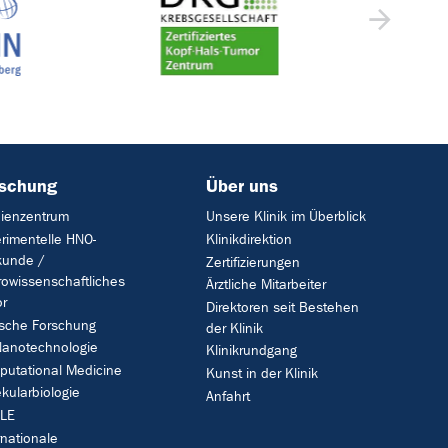
rschung
Über uns
ienzentrum
Unsere Klinik im Überblick
rimentelle HNO-
Klinikdirektion
kunde /
Zertifizierungen
owissenschaftliches
Ärztliche Mitarbeiter
r
Direktoren seit Bestehen
ische Forschung
der Klinik
anotechnologie
Klinikrundgang
utational Medicine
Kunst in der Klinik
kularbiologie
Anfahrt
LE
rnationale