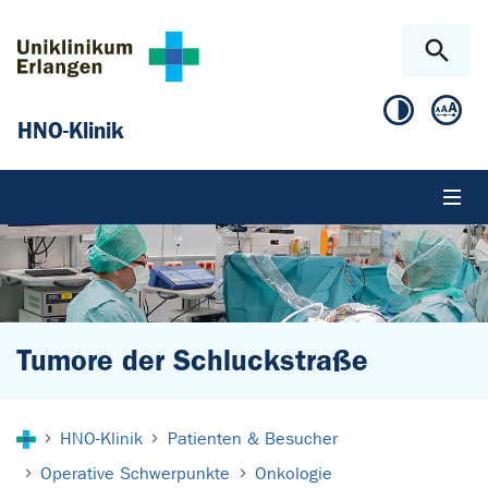
Zum Hauptinhalt springen
Skip to page footer
HNO-Klinik
Tumore der Schluckstraße
Sie sind hier:
HNO-Klinik
Patienten & Besucher
Operative Schwerpunkte
Onkologie