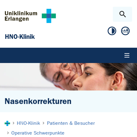
Zum Hauptinhalt springen
Skip to page footer
HNO-Klinik
Nasenkorrekturen
Sie sind hier:
HNO-Klinik
Patienten & Besucher
Operative Schwerpunkte