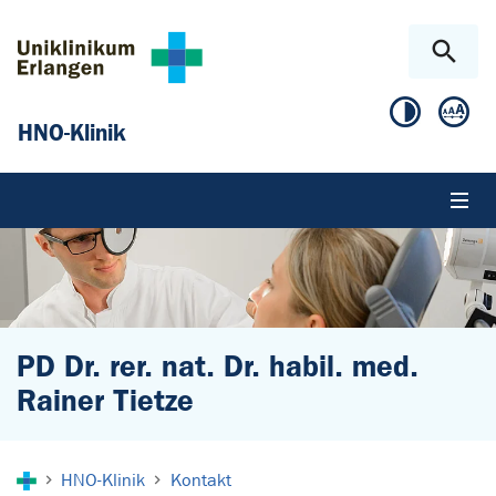
Zum Hauptinhalt springen
Skip to page footer
HNO-Klinik
PD Dr. rer. nat. Dr. habil. med.
Rainer Tietze
Sie sind hier:
HNO-Klinik
Kontakt