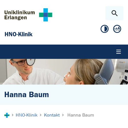
Zum Hauptinhalt springen
Skip to page footer
HNO-Klinik
Hanna Baum
Sie sind hier:
HNO-Klinik
Kontakt
Hanna Baum