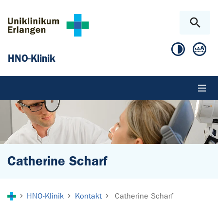
Zum Hauptinhalt springen
Skip to page footer
HNO-Klinik
Catherine Scharf
Sie sind hier:
HNO-Klinik
Kontakt
Catherine Scharf