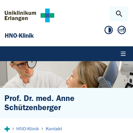
Zum Hauptinhalt springen
Skip to page footer
HNO-Klinik
Prof. Dr. med. Anne
Schützenberger
Sie sind hier:
HNO-Klinik
Kontakt