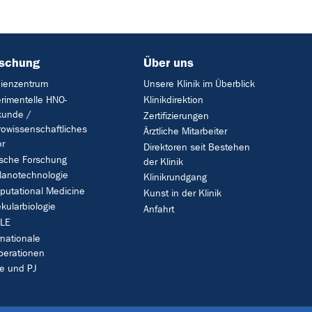
rschung
Über uns
ienzentrum
Unsere Klinik im Überblick
rimentelle HNO-
Klinikdirektion
kunde /
Zertifizierungen
owissenschaftliches
Ärztliche Mitarbeiter
r
Direktoren seit Bestehen
ische Forschung
der Klinik
anotechnologie
Klinikrundgang
utational Medicine
Kunst in der Klinik
kularbiologie
Anfahrt
LE
rnationale
perationen
e und PJ