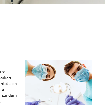
PV-
tärken.
chtet sich
die
s, sondern
,