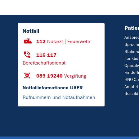
Patie
Notfall
Anspre
112
Notarzt | Feuerwehr
Sprech
Station
116 117
Funktio
Bereitschaftsdienst
Operat
Kinderf
089 19240
Vergiftung
HNO-Ca
Anfahrt
Notfallinformationen UKER
Soziald
Rufnummern und Notaufnahmen