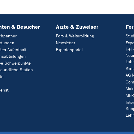
nten & Besucher
Ärzte & Zuweiser
Fo
chpartner
Fort- & Weiterbildung
Stud
stunden
Newsletter
Expe
Heil
ärer Aufenthalt
Expertenportal
Neur
nsabteilungen
Labo
ive Schwerpunkte
Klin
reundliche Station
AG N
fé
Comp
Mole
ienst
MER
Inte
Koo
Lehr