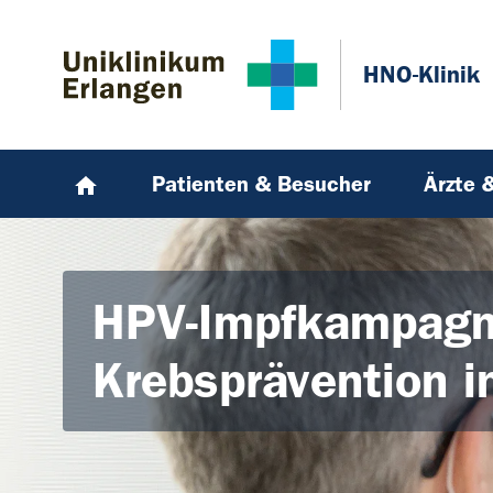
Zum Hauptinhalt springen
Skip to page footer
HNO-Klinik
Patienten & Besucher
Ärzte 
HPV-Impfkampagn
Krebsprävention i